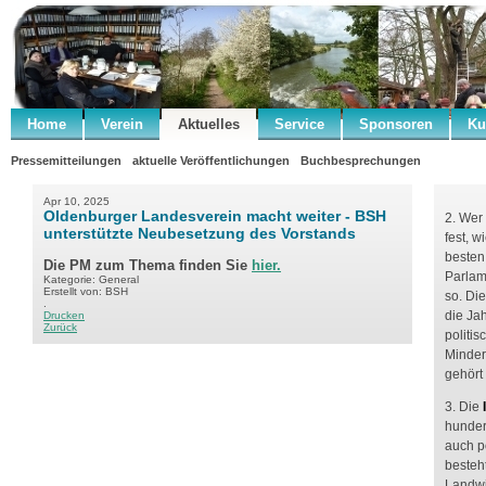
Home
Verein
Aktuelles
Service
Sponsoren
Ku
Pressemitteilungen
aktuelle Veröffentlichungen
Buchbesprechungen
Apr 10, 2025
Oldenburger Landesverein macht weiter - BSH
2. Wer 
unterstützte Neubesetzung des Vorstands
fest, 
besten
Die PM zum Thema finden Sie
hier.
Parlam
Kategorie: General
Erstellt von: BSH
so. Di
.
die Ja
Drucken
Zurück
politis
Minder
gehört
3. Die
hunder
auch p
besteh
Landwi