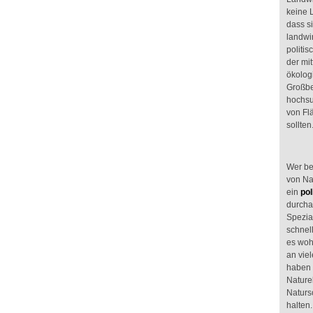
keine L
dass s
landwi
politis
der mi
ökolog
Großbe
hochsu
von Flä
sollte
Wer be
von Nat
ein
po
durcha
Spezial
schnell
es woh
an vie
haben
Nature
Natursc
halten.