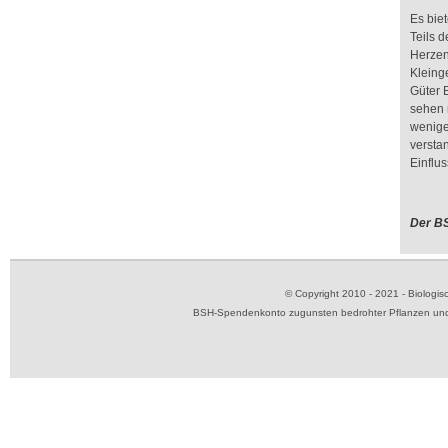
Es biet
Teils 
Herzen
Kleing
Güter 
sehen m
wenige
versta
Einflu
Der B
© Copyright 2010 - 2021 - Biolog
BSH-Spendenkonto zugunsten bedrohter Pflanzen und