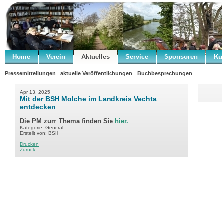
Home
Verein
Aktuelles
Service
Sponsoren
Ku
Pressemitteilungen
aktuelle Veröffentlichungen
Buchbesprechungen
Apr 13, 2025
Mit der BSH Molche im Landkreis Vechta
entdecken
Die PM zum Thema finden Sie
hier.
Kategorie: General
Erstellt von: BSH
.
Drucken
Zurück