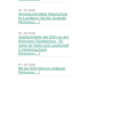
31. 05 2026
Vernetzungsstelle Naturschutz
im Landkreis Vechta gestartet
[
Weiterlesen …
]
30. 05 2026
Jubiläumsfeier der BSH an den
Ahlhorner Fischteichen - 50
Jahre für Natur und Landschaft
in Niedersachsen
[
Weiterlesen …
]
07. 05 2026
Mit der BSH Molche entdeckt
[
Weiterlesen …
]
21. 03 2026
Merkblatt Nr. 30 Biotope - "Das
Herrenholz" erschienen
[
Weiterlesen …
]
20. 03 2026
Informationsveranstaltung zu
Naturschutzprojekten ein voller
Erfolg - Akteure stellten in
Goldenstedt ihre Projekte vor
[
Weiterlesen …
]