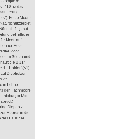
oorkomplexe
 auf 416 ha das
naturierung
2007). Beide Moore
Naturschutzgebiet
ördlich folgt auf
orfung befindliche
fer Moor, auf
e Lohner Moor
tedter Moor.
Moor im Süden und
läuft die B 214
ld – Holdorf (A1).
 auf Diepholzer
sive
re in Lohne
its der Flachmoore
Hunteburger Moor
nabrück)
ring Diepholz –
zer Moores in die
n des Baus der