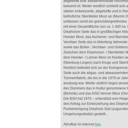
abgetorfte bzw. wiedervernässte Hochm
bekannt ist. Weiter westlich schließt sich
stärker entwässerte, abgetorfte und in Re
befindliche Steinfelder Moor an (Mumm 
umfassen somit ein grenzübergreifendes 
mit einer Gesamtfläche von ca. 1.400 ha. N
Diepholzer Seite das in großflächiger Abt
Heeder Moor, das Aschener- und Barnstor
Vechtaer Seite das in Abtorfung stehend
sowie das Boller-, Vechtaer- und Goldens
Zwischen dem Diepholzer- / Steinfelder 
dem Heeder- / Lohner Moor im Norden ver
(Nienburg-Lingen) nach Kroge und Steinfe
Nördlich befindet sich an der Kreisgrenze
Seite auch die abgas- und abwasserinten
Tiermehlfabrik, die bis in die 1970-er Jah
ansässig war. Weiter südlich liegen jense
des Dümmers das in Kultur genommene 
(Bohmte) und das NSG Venner Moor (Os
Die BSH hat 1976 – unterstützt vom Hege
den Antrag zur Einbeziehung des Diephol
Flurbereinigung Diepholz-Süd (zugunste
Umgehungsstraße) gestellt...
Abrufbar im Internet
hier
.