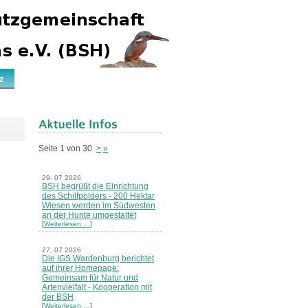
z
Seite 1 von 30
>
»
29. 07 2026
BSH begrüßt die Einrichtung
des Schilfpolders - 200 Hektar
Wiesen werden im Südwesten
an der Hunte umgestaltet
[
Weiterlesen …
]
27. 07 2026
Die IGS Wardenburg berichtet
auf ihrer Homepage:
Gemeinsam für Natur und
Artenvielfalt - Kooperation mit
der BSH
[
Weiterlesen …
]