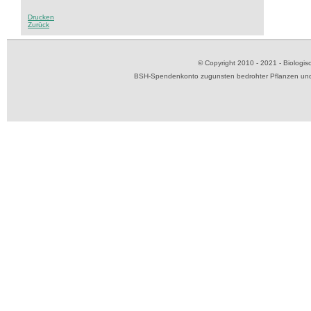
Drucken
Zurück
© Copyright 2010 - 2021 - Biolog
BSH-Spendenkonto zugunsten bedrohter Pflanzen und