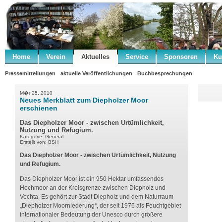
Home
Verein
Aktuelles
Service
Sponsoren
Ku
Pressemitteilungen
aktuelle Veröffentlichungen
Buchbesprechungen
M�r 25, 2010
Neues Merkblatt zum Diepholzer Moor
erschienen
Das Diepholzer Moor - zwischen Urtümlichkeit,
Nutzung und Refugium.
Kategorie: General
Erstellt von: BSH
Das Diepholzer Moor - zwischen Urtümlichkeit, Nutzung
und Refugium.
Das Diepholzer Moor ist ein 950 Hektar umfassendes
Hochmoor an der Kreisgrenze zwischen Diepholz und
Vechta. Es gehört zur Stadt Diepholz und dem Naturraum
„Diepholzer Moorniederung“, der seit 1976 als Feuchtgebiet
internationaler Bedeutung der Unesco durch größere