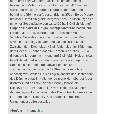
abgetorfte bzw. wiedervernässte Hochmoorkomplexe
bekannt ist. Weiter westlich schließt sich auf 416 ha das
stärker entwässerte, abgetorfte und in Renaturierung
befindliche Steinfelder Moor an (Mumm 2007). Beide Moore
umfassen somit ein grenzübergreifendes Naturschutzgebiet
mit einer Gesamtfläche von ca. 1.400 ha. Nördlich folgt auf
Diepholzer Seite das in großflächiger Abtorfung befindliche
Heeder Moor, das Aschener- und Barnstorfer Moor, auf
Vechtaer Seite das in Abtorfung stehende Lohner Moor
sowie das Boller-, Vechtaer- und Goldenstedter Moor.
Zwischen dem Diepholzer- / Steinfelder Moor im Süden und
dem Heeder- / Lohner Moor im Norden verläuft die B 214
(Nienburg-Lingen) nach Kroge und Steinfeld – Holdorf (A1).
Nördlich befindet sich an der Kreisgrenze auf Diepholzer
Seite auch die abgas- und abwasserintensive
Tiermehlfabrik, die bis in die 1970-er Jahre in Lohne
ansässig war. Weiter südlich liegen jenseits der Flachmoore
des Dümmers das in Kultur genommene Hunteburger Moor
(Bohmte) und das NSG Venner Moor (Osnabrück)
Die BSH hat 1976 – unterstützt vom Hegering Diepholz –
den Antrag zur Einbeziehung des Diepholzer Moores in die
Flurbereinigung Diepholz-Süd (zugunsten des Baus der
Umgehungsstraße) gestellt...
Abrufbar im Internet
hier
.