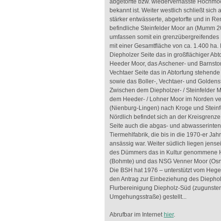
abgetorfte bzw. wiedervernässte Hochm
bekannt ist. Weiter westlich schließt sich
stärker entwässerte, abgetorfte und in Re
befindliche Steinfelder Moor an (Mumm 
umfassen somit ein grenzübergreifendes 
mit einer Gesamtfläche von ca. 1.400 ha. N
Diepholzer Seite das in großflächiger Abt
Heeder Moor, das Aschener- und Barnstor
Vechtaer Seite das in Abtorfung stehend
sowie das Boller-, Vechtaer- und Goldens
Zwischen dem Diepholzer- / Steinfelder 
dem Heeder- / Lohner Moor im Norden ver
(Nienburg-Lingen) nach Kroge und Steinfe
Nördlich befindet sich an der Kreisgrenze
Seite auch die abgas- und abwasserinten
Tiermehlfabrik, die bis in die 1970-er Jah
ansässig war. Weiter südlich liegen jense
des Dümmers das in Kultur genommene 
(Bohmte) und das NSG Venner Moor (Os
Die BSH hat 1976 – unterstützt vom Hege
den Antrag zur Einbeziehung des Diephol
Flurbereinigung Diepholz-Süd (zugunste
Umgehungsstraße) gestellt...
Abrufbar im Internet
hier
.