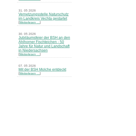
31. 05 2026
Vernetzungsstelle Naturschutz
im Landkreis Vechta gestartet
[
Weiterlesen …
]
30. 05 2026
Jubiläumsfeier der BSH an den
Ahlhorner Fischteichen - 50
Jahre für Natur und Landschaft
in Niedersachsen
[
Weiterlesen …
]
07. 05 2026
Mit der BSH Molche entdeckt
[
Weiterlesen …
]
21. 03 2026
Merkblatt Nr. 30 Biotope - "Das
Herrenholz" erschienen
[
Weiterlesen …
]
20. 03 2026
Informationsveranstaltung zu
Naturschutzprojekten ein voller
Erfolg - Akteure stellten in
Goldenstedt ihre Projekte vor
[
Weiterlesen …
]