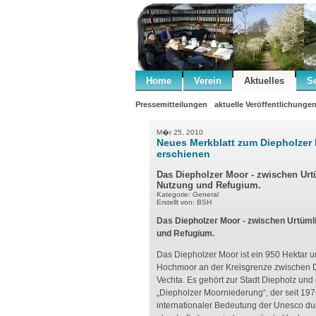
Home
Verein
Aktuelles
S
Pressemitteilungen
aktuelle Veröffentlichunge
M�r 25, 2010
Neues Merkblatt zum Diepholzer
erschienen
Das Diepholzer Moor - zwischen Urt
Nutzung und Refugium.
Kategorie: General
Erstellt von: BSH
Das Diepholzer Moor - zwischen Urtümli
und Refugium.
Das Diepholzer Moor ist ein 950 Hektar
Hochmoor an der Kreisgrenze zwischen 
Vechta. Es gehört zur Stadt Diepholz un
„Diepholzer Moorniederung“, der seit 197
internationaler Bedeutung der Unesco du