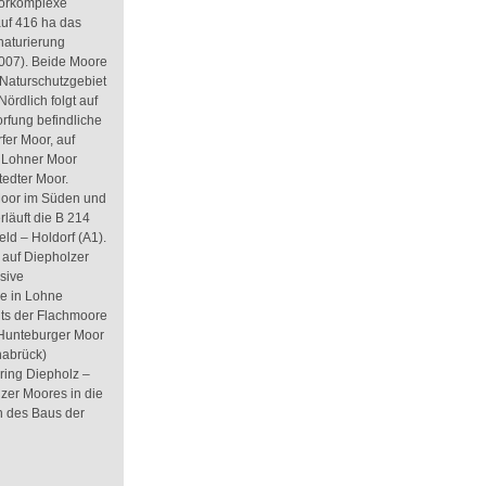
oorkomplexe
 auf 416 ha das
naturierung
2007). Beide Moore
Naturschutzgebiet
ördlich folgt auf
orfung befindliche
fer Moor, auf
e Lohner Moor
tedter Moor.
Moor im Süden und
läuft die B 214
ld – Holdorf (A1).
 auf Diepholzer
sive
re in Lohne
its der Flachmoore
Hunteburger Moor
nabrück)
ring Diepholz –
zer Moores in die
n des Baus der