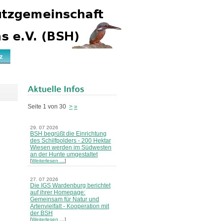
z
Seite 1 von 30
>
»
29. 07 2026
BSH begrüßt die Einrichtung
des Schilfpolders - 200 Hektar
Wiesen werden im Südwesten
an der Hunte umgestaltet
[
Weiterlesen …
]
27. 07 2026
Die IGS Wardenburg berichtet
auf ihrer Homepage:
Gemeinsam für Natur und
Artenvielfalt - Kooperation mit
der BSH
[
Weiterlesen …
]