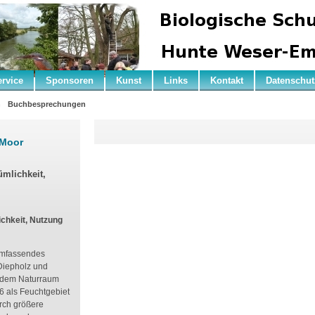
ervice
Sponsoren
Kunst
Links
Kontakt
Datenschut
n
Buchbesprechungen
 Moor
ümlichkeit,
chkeit, Nutzung
 umfassendes
Diepholz und
d dem Naturraum
6 als Feuchtgebiet
rch größere