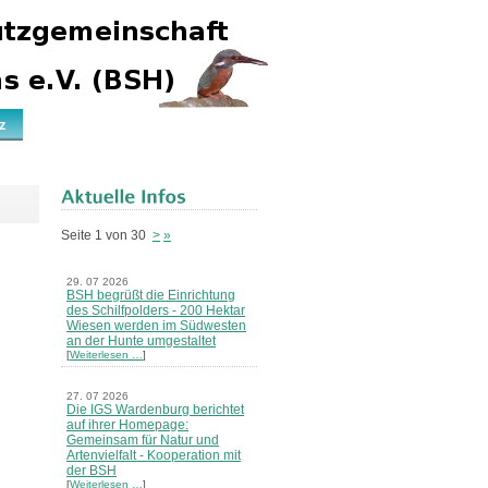
z
Seite 1 von 30
>
»
29. 07 2026
BSH begrüßt die Einrichtung
des Schilfpolders - 200 Hektar
Wiesen werden im Südwesten
an der Hunte umgestaltet
[
Weiterlesen …
]
27. 07 2026
Die IGS Wardenburg berichtet
auf ihrer Homepage:
Gemeinsam für Natur und
Artenvielfalt - Kooperation mit
der BSH
[
Weiterlesen …
]