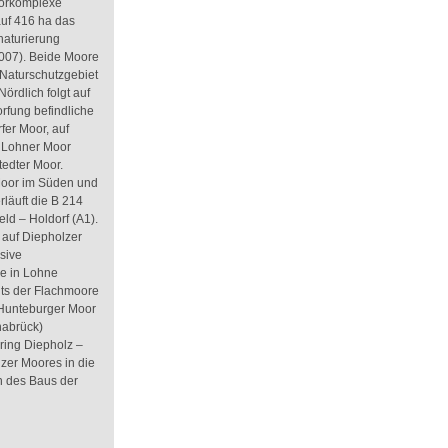
oorkomplexe
 auf 416 ha das
naturierung
2007). Beide Moore
Naturschutzgebiet
ördlich folgt auf
orfung befindliche
fer Moor, auf
e Lohner Moor
tedter Moor.
Moor im Süden und
läuft die B 214
ld – Holdorf (A1).
 auf Diepholzer
sive
re in Lohne
its der Flachmoore
Hunteburger Moor
nabrück)
ring Diepholz –
zer Moores in die
n des Baus der