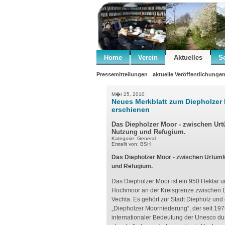
Home
Verein
Aktuelles
S
Pressemitteilungen
aktuelle Veröffentlichunge
M�r 25, 2010
Neues Merkblatt zum Diepholzer
erschienen
Das Diepholzer Moor - zwischen Urt
Nutzung und Refugium.
Kategorie: General
Erstellt von: BSH
Das Diepholzer Moor - zwischen Urtümli
und Refugium.
Das Diepholzer Moor ist ein 950 Hektar
Hochmoor an der Kreisgrenze zwischen 
Vechta. Es gehört zur Stadt Diepholz un
„Diepholzer Moorniederung“, der seit 197
internationaler Bedeutung der Unesco du