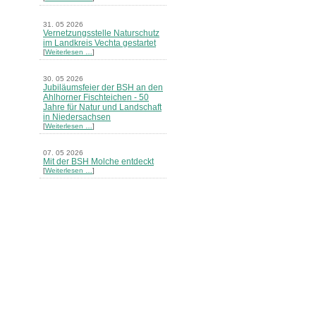
31. 05 2026
Vernetzungsstelle Naturschutz
im Landkreis Vechta gestartet
[
Weiterlesen …
]
30. 05 2026
Jubiläumsfeier der BSH an den
Ahlhorner Fischteichen - 50
Jahre für Natur und Landschaft
in Niedersachsen
[
Weiterlesen …
]
07. 05 2026
Mit der BSH Molche entdeckt
[
Weiterlesen …
]
21. 03 2026
Merkblatt Nr. 30 Biotope - "Das
Herrenholz" erschienen
[
Weiterlesen …
]
20. 03 2026
Informationsveranstaltung zu
Naturschutzprojekten ein voller
Erfolg - Akteure stellten in
Goldenstedt ihre Projekte vor
[
Weiterlesen …
]