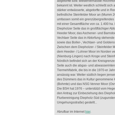
abgetorfte bzw. wiedervernässte Hochm
bekannt ist. Weiter westlich schließt sich
stärker entwässerte, abgetorfte und in Re
befindliche Steinfelder Moor an (Mumm 
umfassen somit ein grenzübergreifendes 
mit einer Gesamtfläche von ca. 1.400 ha. N
Diepholzer Seite das in großflächiger Abt
Heeder Moor, das Aschener- und Barnstor
Vechtaer Seite das in Abtorfung stehend
sowie das Boller-, Vechtaer- und Goldens
Zwischen dem Diepholzer- / Steinfelder 
dem Heeder- / Lohner Moor im Norden ver
(Nienburg-Lingen) nach Kroge und Steinfe
Nördlich befindet sich an der Kreisgrenze
Seite auch die abgas- und abwasserinten
Tiermehlfabrik, die bis in die 1970-er Jah
ansässig war. Weiter südlich liegen jense
des Dümmers das in Kultur genommene 
(Bohmte) und das NSG Venner Moor (Os
Die BSH hat 1976 – unterstützt vom Hege
den Antrag zur Einbeziehung des Diephol
Flurbereinigung Diepholz-Süd (zugunste
Umgehungsstraße) gestellt...
Abrufbar im Internet
hier
.