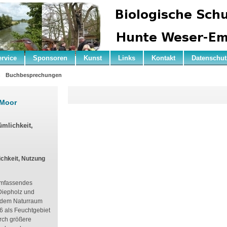
ervice
Sponsoren
Kunst
Links
Kontakt
Datenschut
n
Buchbesprechungen
 Moor
ümlichkeit,
chkeit, Nutzung
 umfassendes
Diepholz und
d dem Naturraum
6 als Feuchtgebiet
rch größere