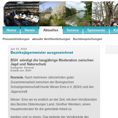
Home
Verein
Aktuelles
Service
Sponsoren
Ku
Pressemitteilungen
aktuelle Veröffentlichungen
Buchbesprechungen
Jun 15, 2010
Bezirksjägermeister ausgezeichnet
BSH würdigt die langjährige Moderation zwischen
Jagd und Naturschutz
Kategorie: General
Erstellt von: BSH
Rastede.
Nach mehreren Jahrzehnten guter
Zusammenarbeit zwischen der Biologischen
Schutzgemeinschaft Hunte Weser-Ems e.V. (BSH) und der
Jägerschaft
Weser- Ems sei es endlich an der Zeit, mit dem Vorsitzenden
des Bezirks Oldenburger Land, Günther Wemken, einen
Hauptmoderator für die geleistete Arbeit zu
danken und zu ehren. Das betonte der Vorsitzende der