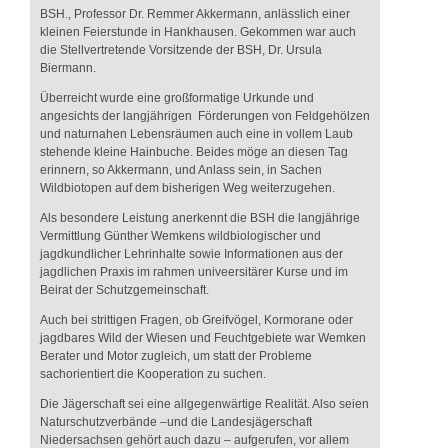
BSH., Professor Dr. Remmer Akkermann, anlässlich einer
kleinen Feierstunde in Hankhausen. Gekommen war auch
die Stellvertretende Vorsitzende der BSH, Dr. Ursula
Biermann.
Überreicht wurde eine großformatige Urkunde und
angesichts der langjährigen Förderungen von Feldgehölzen
und naturnahen Lebensräumen auch eine in vollem Laub
stehende kleine Hainbuche. Beides möge an diesen Tag
erinnern, so Akkermann, und Anlass sein, in Sachen
Wildbiotopen auf dem bisherigen Weg weiterzugehen.
Als besondere Leistung anerkennt die BSH die langjährige
Vermittlung Günther Wemkens wildbiologischer und
jagdkundlicher Lehrinhalte sowie Informationen aus der
jagdlichen Praxis im rahmen univeersitärer Kurse und im
Beirat der Schutzgemeinschaft.
Auch bei strittigen Fragen, ob Greifvögel, Kormorane oder
jagdbares Wild der Wiesen und Feuchtgebiete war Wemken
Berater und Motor zugleich, um statt der Probleme
sachorientiert die Kooperation zu suchen.
Die Jägerschaft sei eine allgegenwärtige Realität. Also seien
Naturschutzverbände –und die Landesjägerschaft
Niedersachsen gehört auch dazu – aufgerufen, vor allem