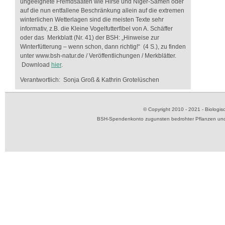
ungeeignete Fremdsaaten wie Hirse und Niger-Samen oder
auf die nun entfallene Beschränkung allein auf die extremen
winterlichen Wetterlagen sind die meisten Texte sehr
informativ, z.B. die Kleine Vogelfutterfibel von A. Schäffer
oder das Merkblatt (Nr. 41) der BSH: „Hinweise zur
Winterfütterung – wenn schon, dann richtig!“ (4 S.), zu finden
unter www.bsh-natur.de / Veröffentlichungen / Merkblätter.
Download
hier
.
Verantwortlich: Sonja Groß & Kathrin Grotelüschen
© Copyright 2010 - 2021 - Biolog
BSH-Spendenkonto zugunsten bedrohter Pflanzen und