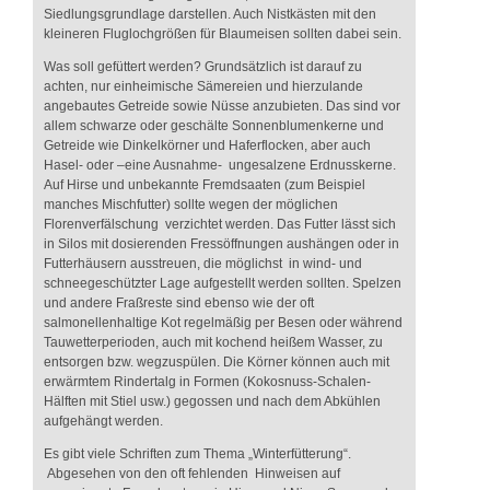
Siedlungsgrundlage darstellen. Auch Nistkästen mit den
kleineren Fluglochgrößen für Blaumeisen sollten dabei sein.
Was soll gefüttert werden? Grundsätzlich ist darauf zu
achten, nur einheimische Sämereien und hierzulande
angebautes Getreide sowie Nüsse anzubieten. Das sind vor
allem schwarze oder geschälte Sonnenblumenkerne und
Getreide wie Dinkelkörner und Haferflocken, aber auch
Hasel- oder –eine Ausnahme- ungesalzene Erdnusskerne.
Auf Hirse und unbekannte Fremdsaaten (zum Beispiel
manches Mischfutter) sollte wegen der möglichen
Florenverfälschung verzichtet werden. Das Futter lässt sich
in Silos mit dosierenden Fressöffnungen aushängen oder in
Futterhäusern ausstreuen, die möglichst in wind- und
schneegeschützter Lage aufgestellt werden sollten. Spelzen
und andere Fraßreste sind ebenso wie der oft
salmonellenhaltige Kot regelmäßig per Besen oder während
Tauwetterperioden, auch mit kochend heißem Wasser, zu
entsorgen bzw. wegzuspülen. Die Körner können auch mit
erwärmtem Rindertalg in Formen (Kokosnuss-Schalen-
Hälften mit Stiel usw.) gegossen und nach dem Abkühlen
aufgehängt werden.
Es gibt viele Schriften zum Thema „Winterfütterung“.
Abgesehen von den oft fehlenden Hinweisen auf