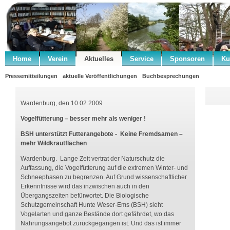
Home
Verein
Aktuelles
Service
Sponsoren
Ku
Pressemitteilungen
aktuelle Veröffentlichungen
Buchbesprechungen
Wardenburg, den 10.02.2009
Vogelfütterung – besser mehr als weniger !
BSH unterstützt Futterangebote - Keine Fremdsamen –
mehr Wildkrautflächen
Wardenburg. Lange Zeit vertrat der Naturschutz die
Auffassung, die Vogelfütterung auf die extremen Winter- und
Schneephasen zu begrenzen. Auf Grund wissenschaftlicher
Erkenntnisse wird das inzwischen auch in den
Übergangszeiten befürwortet. Die Biologische
Schutzgemeinschaft Hunte Weser-Ems (BSH) sieht
Vogelarten und ganze Bestände dort gefährdet, wo das
Nahrungsangebot zurückgegangen ist. Und das ist immer