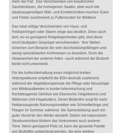
mehr der Fall. Das Verschwinden von krautreichen
Saumbiotopen, die homogenen Saaten, aber auch die
staubsaugerartigen Mäh- und Erntetechniken machen Äcker
und Felder zunehmend zu Futterwüsten für Wildtiere.
Das lokal völlige Verschwinden von Haus- und
Feldsperlingen oder Staren zeige das deutlich. Denn auch
dort, wo es genügend Nistgelegenheiten gibt, sind diese
einst häufigsten Singvögel verschwunden. Ihre Stellen
scheinen zum Beispiel die sehr durchsetzungsfähigen und
wenig spezialisierten Kohlmeisen zu besetzen. Doch die
Abwesenheit der anderen Arten –auch während der Brutzeit-
bleibt nicht unbemerkt. .
Für die Aufrechterhaltung eines möglichst breiten
Artenspektrums empfiehlt die BSH deshalb zuallererst
während der Vegetationsperiode die Pflege oder Neuanlage
von Wildkrautbeeten in bunter Artenmischung und
früchtetragende Gehölze wie Eberesche (Vogelbeere) und
Wildrosen (mit Hagebutten). Deren Blütenflor sorgt für mehr
Nektarsaugende Nahrungsinsekten wie Schmetterlinge und
Fliegen im Sommer, während die Samenbildung auch ein
guter Vorrat für den Winter darstellt. Gärten mit naturnahem
Strukturreichtum fördern das Vorkommen auch anderer
Tiere. Wenn genügend Platz ist, kann die gesamte Palette
von Bruthilfen aufgehängt werden, die eine weitere