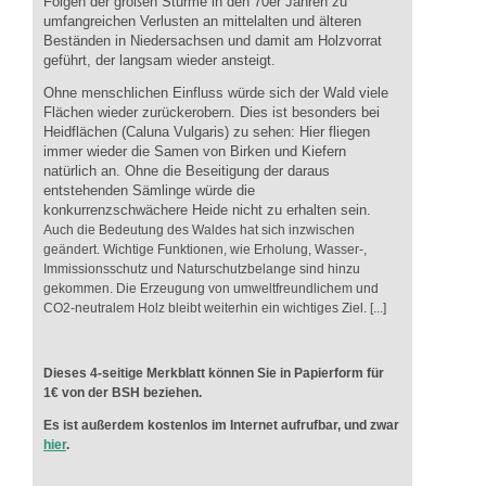
Folgen der großen Stürme in den 70er Jahren zu
umfangreichen Verlusten an mittelalten und älteren
Beständen in Niedersachsen und damit am Holzvorrat
geführt, der langsam wieder ansteigt.
Ohne menschlichen Einfluss würde sich der Wald viele
Flächen wieder zurückerobern. Dies ist besonders bei
Heidflächen (Caluna Vulgaris) zu sehen: Hier fliegen
immer wieder die Samen von Birken und Kiefern
natürlich an. Ohne die Beseitigung der daraus
entstehenden Sämlinge würde die
konkurrenzschwächere Heide nicht zu erhalten sein.
Auch die Bedeutung des Waldes hat sich inzwischen
geändert. Wichtige Funktionen, wie Erholung, Wasser-,
Immissionsschutz und Naturschutzbelange sind hinzu
gekommen. Die Erzeugung von umweltfreundlichem und
CO2-neutralem Holz bleibt weiterhin ein wichtiges Ziel. [...]
Dieses 4-seitige Merkblatt können Sie in Papierform für
1€ von der BSH beziehen.
Es ist außerdem kostenlos im Internet aufrufbar, und zwar
hier
.