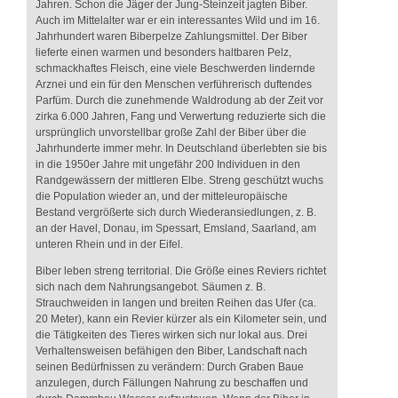
Jahren. Schon die Jäger der Jung-Steinzeit jagten Biber.
Auch im Mittelalter war er ein interessantes Wild und im 16.
Jahrhundert waren Biberpelze Zahlungsmittel. Der Biber
lieferte einen warmen und besonders haltbaren Pelz,
schmackhaftes Fleisch, eine viele Beschwerden lindernde
Arznei und ein für den Menschen verführerisch duftendes
Parfüm. Durch die zunehmende Waldrodung ab der Zeit vor
zirka 6.000 Jahren, Fang und Verwertung reduzierte sich die
ursprünglich unvorstellbar große Zahl der Biber über die
Jahrhunderte immer mehr. In Deutschland überlebten sie bis
in die 1950er Jahre mit ungefähr 200 Individuen in den
Randgewässern der mittleren Elbe. Streng geschützt wuchs
die Population wieder an, und der mitteleuropäische
Bestand vergrößerte sich durch Wiederansiedlungen, z. B.
an der Havel, Donau, im Spessart, Emsland, Saarland, am
unteren Rhein und in der Eifel.
Biber leben streng territorial. Die Größe eines Reviers richtet
sich nach dem Nahrungsangebot. Säumen z. B.
Strauchweiden in langen und breiten Reihen das Ufer (ca.
20 Meter), kann ein Revier kürzer als ein Kilometer sein, und
die Tätigkeiten des Tieres wirken sich nur lokal aus. Drei
Verhaltensweisen befähigen den Biber, Landschaft nach
seinen Bedürfnissen zu verändern: Durch Graben Baue
anzulegen, durch Fällungen Nahrung zu beschaffen und