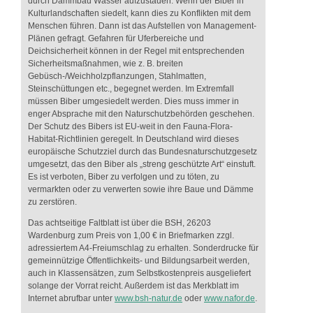
durch Dammbau Wasser aufzustauen. Wenn der Biber in
Kulturlandschaften siedelt, kann dies zu Konflikten mit dem
Menschen führen. Dann ist das Aufstellen von Management-
Plänen gefragt. Gefahren für Uferbereiche und
Deichsicherheit können in der Regel mit entsprechenden
Sicherheitsmaßnahmen, wie z. B. breiten
Gebüsch-/Weichholzpflanzungen, Stahlmatten,
Steinschüttungen etc., begegnet werden. Im Extremfall
müssen Biber umgesiedelt werden. Dies muss immer in
enger Absprache mit den Naturschutzbehörden geschehen.
Der Schutz des Bibers ist EU-weit in den Fauna-Flora-
Habitat-Richtlinien geregelt. In Deutschland wird dieses
europäische Schutzziel durch das Bundesnaturschutzgesetz
umgesetzt, das den Biber als „streng geschützte Art“ einstuft.
Es ist verboten, Biber zu verfolgen und zu töten, zu
vermarkten oder zu verwerten sowie ihre Baue und Dämme
zu zerstören.
Das achtseitige Faltblatt ist über die BSH, 26203
Wardenburg zum Preis von 1,00 € in Briefmarken zzgl.
adressiertem A4-Freiumschlag zu erhalten. Sonderdrucke für
gemeinnützige Öffentlichkeits- und Bildungsarbeit werden,
auch in Klassensätzen, zum Selbstkostenpreis ausgeliefert
solange der Vorrat reicht. Außerdem ist das Merkblatt im
Internet abrufbar unter
www.bsh-natur.de
oder
www.nafor.de
.