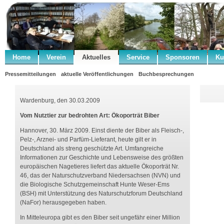
Home
Verein
Aktuelles
Service
Sponsoren
Ku
Pressemitteilungen
aktuelle Veröffentlichungen
Buchbesprechungen
Wardenburg, den 30.03.2009
Vom Nutztier zur bedrohten Art: Ökoporträt Biber
Hannover, 30. März 2009. Einst diente der Biber als Fleisch-,
Pelz-, Arznei- und Parfüm-Lieferant, heute gilt er in
Deutschland als streng geschützte Art. Umfangreiche
Informationen zur Geschichte und Lebensweise des größten
europäischen Nagetieres liefert das aktuelle Ökoporträt Nr.
46, das der Naturschutzverband Niedersachsen (NVN) und
die Biologische Schutzgemeinschaft Hunte Weser-Ems
(BSH) mit Unterstützung des Naturschutzforum Deutschland
(NaFor) herausgegeben haben.
In Mitteleuropa gibt es den Biber seit ungefähr einer Million