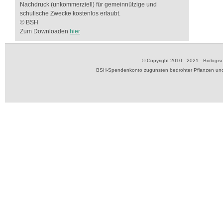
Nachdruck (unkommerziell) für gemeinnützige und
schulische Zwecke kostenlos erlaubt.
© BSH
Zum Downloaden
hier
© Copyright 2010 - 2021 - Biolog
BSH-Spendenkonto zugunsten bedrohter Pflanzen und