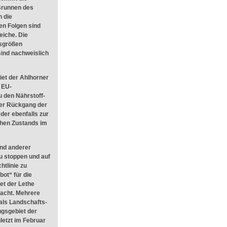
Brunnen des
 die
en Folgen sind
eiche. Die
dsgrößen
sind nachweislich
iet der Ahlhorner
 EU-
u den Nährstoff-
rker Rückgang der
der ebenfalls zur
chen Zustands im
nd anderer
u stoppen und auf
tlinie zu
ot“ für die
et der Lethe
racht. Mehrere
als Landschafts-
gsgebiet der
letzt im Februar