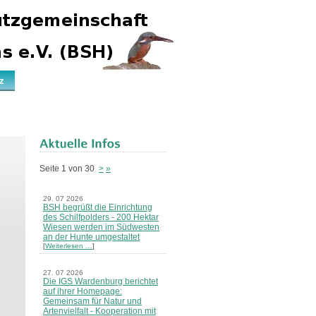
z
Seite 1 von 30
>
»
29. 07 2026
BSH begrüßt die Einrichtung
des Schilfpolders - 200 Hektar
Wiesen werden im Südwesten
an der Hunte umgestaltet
[
Weiterlesen …
]
27. 07 2026
Die IGS Wardenburg berichtet
auf ihrer Homepage:
Gemeinsam für Natur und
Artenvielfalt - Kooperation mit