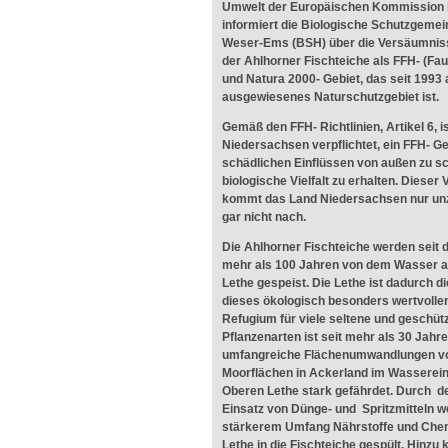
Umwelt der Europäischen Kommission 
informiert die Biologische Schutzgemei
Weser-Ems (BSH) über die Versäumniss
der Ahlhorner Fischteiche als FFH- (Fau
und Natura 2000- Gebiet, das seit 1993
ausgewiesenes Naturschutzgebiet ist.
Gemäß den FFH- Richtlinien, Artikel 6, i
Niedersachsen verpflichtet, ein FFH- Ge
schädlichen Einflüssen von außen zu sc
biologische Vielfalt zu erhalten. Dieser 
kommt das Land Niedersachsen nur un
gar nicht nach.
Die Ahlhorner Fischteiche werden seit
mehr als 100 Jahren von dem Wasser a
Lethe gespeist. Die Lethe ist dadurch 
dieses ökologisch besonders wertvolle
Refugium für viele seltene und geschütz
Pflanzenarten ist seit mehr als 30 Jahr
umfangreiche Flächenumwandlungen vo
Moorflächen in Ackerland im Wasserei
Oberen Lethe stark gefährdet. Durch 
Einsatz von Dünge- und Spritzmitteln 
stärkerem Umfang Nährstoffe und Chem
Lethe in die Fischteiche gespült. Hinzu