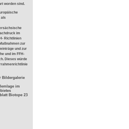
hrt worden sind.
Europäische
 als
ersächsische
Nachdruck im
H- Richtlinien
e Maßnahmen zur
deinträge und zur
he und im FFH-
ich. Dieses würde
rahmenrichtlinie
r Bildergalerie
blemlage im
bietes
blatt Biotope 23