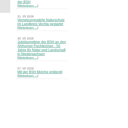
der BSH
[
Weiterlesen …
]
31. 05 2026
Vernetzungsstelle Naturschutz
im Landkreis Vechta gestartet
[
Weiterlesen …
]
30. 05 2026
Jubiläumsfeier der BSH an den
Ahlhorner Fischteichen - 50
Jahre für Natur und Landschaft
in Niedersachsen
[
Weiterlesen …
]
07. 05 2026
Mit der BSH Molche entdeckt
[
Weiterlesen …
]
21. 03 2026
Merkblatt Nr. 30 Biotope - "Das
Herrenholz" erschienen
[
Weiterlesen …
]
20. 03 2026
Informationsveranstaltung zu
Naturschutzprojekten ein voller
Erfolg - Akteure stellten in
Goldenstedt ihre Projekte vor
[
Weiterlesen …
]