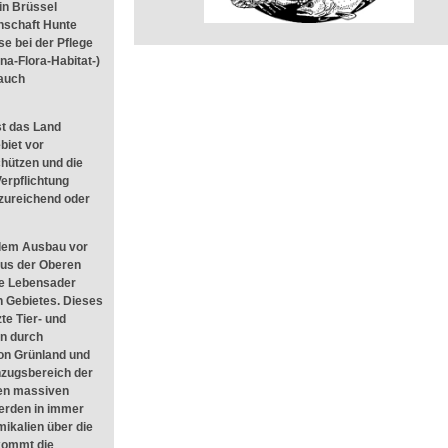
in Brüssel
nschaft Hunte
e bei der Pflege
na-Flora-Habitat-)
 auch
st das Land
biet vor
hützen und die
Verpflichtung
zureichend oder
 dem Ausbau vor
us der Oberen
die Lebensader
n Gebietes. Dieses
te Tier- und
en durch
n Grünland und
nzugsbereich der
den massiven
werden in immer
ikalien über die
 kommt die