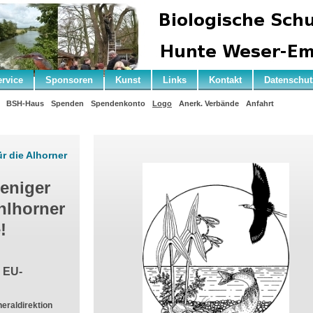
ervice
Sponsoren
Kunst
Links
Kontakt
Datenschut
BSH-Haus
Spenden
Spendenkonto
Logo
Anerk. Verbände
Anfahrt
r die Alhorner
eniger
hlhorner
!
 EU-
eraldirektion