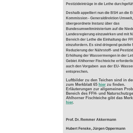
Pestizideinträge in die Lethe durchgefü
Deshalb appelliert nun die BSH an die 
Kommission - Generaldirektion Umwelt,
übergeordnete Instanz über das
Bundesumweltministerium auf die Nied
Landesregierung einzuwirken und mit 
Bereich der Lethe die Einhaltung der FF
einzufordern. Es sind dringend gezielt
Reduzierung der Nährstoff- und Pestizi
Erhöhung der Wassermengen in der Let
Gebiet Ahlhorner Fischteiche erforderl
auch den Vorgaben aus der EU- Wasser
entsprechen.
Luftbilder zu den Teichen sind in de
zum Merkblatt 65
hier
zu finden.
Erläuterungen zur allgemeinen Pro
Bereich des FFH- und Naturschutzge
Ahlhorner Fischteiche gibt das Merk
hier
.
Prof. Dr. Remmer Akkermann
Hubert Fenske, Jürgen Oppermann