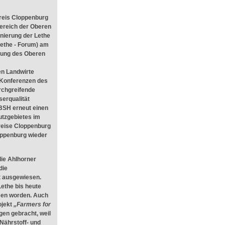
reis Cloppenburg
ereich der Oberen
anierung der Lethe
Lethe - Forum) am
sung des Oberen
en Landwirte
 Konferenzen des
rchgreifende
erqualität
BSH erneut einen
utzgebietes im
reise Cloppenburg
oppenburg wieder
ie Ahlhorner
die
t ausgewiesen.
Lethe bis heute
en worden. Auch
ojekt
„Farmers for
gen gebracht, weil
Nährstoff- und