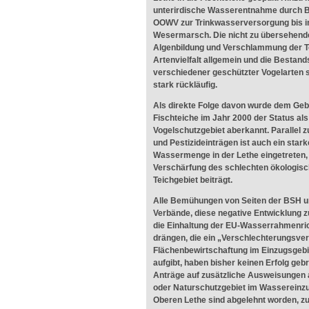
unterirdische Wasserentnahme durch 
OOWV zur Trinkwasserversorgung bis in
Wesermarsch. Die nicht zu übersehend
Algenbildung und Verschlammung der T
Artenvielfalt allgemein und die Bestan
verschiedener geschützter Vogelarten 
stark rückläufig.
Als direkte Folge davon wurde dem Geb
Fischteiche im Jahr 2000 der Status als
Vogelschutzgebiet aberkannt. Parallel z
und Pestizideinträgen ist auch ein sta
Wassermenge in der Lethe eingetreten, 
Verschärfung des schlechten ökologis
Teichgebiet beiträgt.
Alle Bemühungen von Seiten der BSH u
Verbände, diese negative Entwicklung z
die Einhaltung der EU-Wasserrahmenrich
drängen, die ein „Verschlechterungsverb
Flächenbewirtschaftung im Einzugsgebi
aufgibt, haben bisher keinen Erfolg geb
Anträge auf zusätzliche Ausweisungen 
oder Naturschutzgebiet im Wassereinzu
Oberen Lethe sind abgelehnt worden, zu