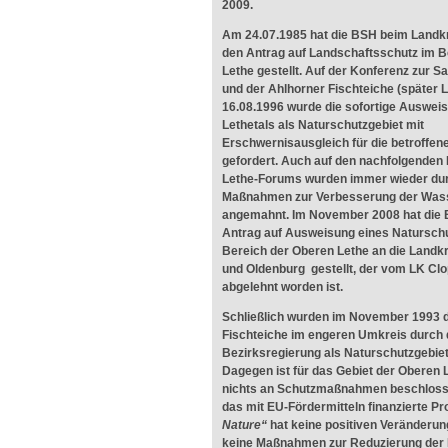
2009.
Am 24.07.1985 hat die BSH beim Landk
den Antrag auf Landschaftsschutz im B
Lethe gestellt. Auf der Konferenz zur S
und der Ahlhorner Fischteiche (später 
16.08.1996 wurde die sofortige Auswei
Lethetals als Naturschutzgebiet mit
Erschwernisausgleich für die betroffen
gefordert. Auch auf den nachfolgenden
Lethe-Forums wurden immer wieder du
Maßnahmen zur Verbesserung der Wass
angemahnt. Im November 2008 hat die 
Antrag auf Ausweisung eines Natursch
Bereich der Oberen Lethe an die Landk
und Oldenburg gestellt, der vom LK Cl
abgelehnt worden ist.
Schließlich wurden im November 1993 d
Fischteiche im engeren Umkreis durch 
Bezirksregierung als Naturschutzgebie
Dagegen ist für das Gebiet der Oberen 
nichts an Schutzmaßnahmen beschloss
das mit EU-Fördermitteln finanzierte Pr
Nature“
hat keine positiven Veränderun
keine Maßnahmen zur Reduzierung der 