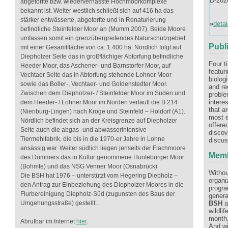
D-262
abgetorfte bzw. wiedervernässte Hochmoorkomplexe
bekannt ist. Weiter westlich schließt sich auf 416 ha das
stärker entwässerte, abgetorfte und in Renaturierung
»
deta
befindliche Steinfelder Moor an (Mumm 2007). Beide Moore
umfassen somit ein grenzübergreifendes Naturschutzgebiet
Publ
mit einer Gesamtfläche von ca. 1.400 ha. Nördlich folgt auf
Diepholzer Seite das in großflächiger Abtorfung befindliche
Four t
Heeder Moor, das Aschener- und Barnstorfer Moor, auf
featur
Vechtaer Seite das in Abtorfung stehende Lohner Moor
biolog
sowie das Boller-, Vechtaer- und Goldenstedter Moor.
and re
Zwischen dem Diepholzer- / Steinfelder Moor im Süden und
proble
intere
dem Heeder- / Lohner Moor im Norden verläuft die B 214
that a
(Nienburg-Lingen) nach Kroge und Steinfeld – Holdorf (A1).
most e
Nördlich befindet sich an der Kreisgrenze auf Diepholzer
offere
Seite auch die abgas- und abwasserintensive
discov
Tiermehlfabrik, die bis in die 1970-er Jahre in Lohne
discus
ansässig war. Weiter südlich liegen jenseits der Flachmoore
Memb
des Dümmers das in Kultur genommene Hunteburger Moor
(Bohmte) und das NSG Venner Moor (Osnabrück)
Withou
Die BSH hat 1976 – unterstützt vom Hegering Diepholz –
organi
den Antrag zur Einbeziehung des Diepholzer Moores in die
progra
Flurbereinigung Diepholz-Süd (zugunsten des Baus der
genera
Umgehungsstraße) gestellt...
BSH
a
wildli
month,
Abrufbar im Internet
hier
.
And wi