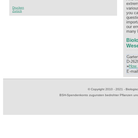
extrem
Drucken
variou
Zurück
you ca
questi
import
our en
many l
Biol
Wese
Garte
D-262
»
How 
E-mai
© Copyright 2010 - 2021 - Biolog
BSH-Spendenkonto zugunsten bedrohter Pflanzen und