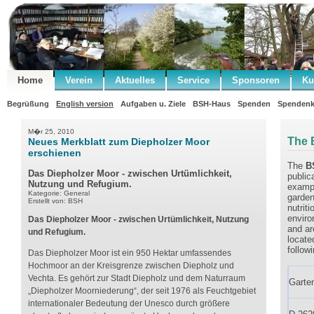
Home
Verein
Aktuelles
Service
Sponsoren
Ku
Begrüßung
English version
Aufgaben u. Ziele
BSH-Haus
Spenden
Spendenk
M�r 25, 2010
The 
Neues Merkblatt zum Diepholzer Moor
erschienen
The
B
Das Diepholzer Moor - zwischen Urtümlichkeit,
public
Nutzung und Refugium.
exampl
Kategorie: General
garden
Erstellt von: BSH
nutrit
enviro
Das Diepholzer Moor - zwischen Urtümlichkeit, Nutzung
and ar
und Refugium.
locate
follow
Das Diepholzer Moor ist ein 950 Hektar umfassendes
Hochmoor an der Kreisgrenze zwischen Diepholz und
Vechta. Es gehört zur Stadt Diepholz und dem Naturraum
Garte
„Diepholzer Moorniederung“, der seit 1976 als Feuchtgebiet
internationaler Bedeutung der Unesco durch größere