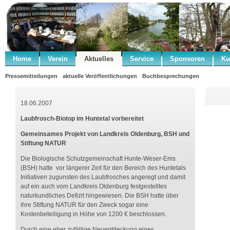
Home
Verein
Aktuelles
Service
Sponsoren
Ku
Pressemitteilungen
aktuelle Veröffentlichungen
Buchbesprechungen
18.06.2007
Laubfrosch-Biotop im Huntetal vorbereitet
Gemeinsames Projekt von Landkreis Oldenburg, BSH und
Stiftung NATUR
Die Biologische Schutzgemeinschaft Hunte-Weser-Ems
(BSH) hatte vor längerer Zeit für den Bereich des Huntetals
Initiativen zugunsten des Laubfrosches angeregt und damit
auf ein auch vom Landkreis Oldenburg festgestelltes
naturkundliches Defizit hingewiesen. Die BSH hatte über
ihre Stiftung NATUR für den Zweck sogar eine
Kostenbeteiligung in Höhe von 1200 € beschlossen.
Durch eine eher zufällige Neuentdeckung eines