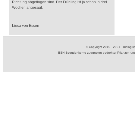
Richtung abgeflogen sind. Der Frühling ist ja schon in drei
Wochen angesagt.
Liesa von Essen
© Copyright 2010 - 2021 - Biolog
BSH-Spendenkonto zugunsten bedrohter Pflanzen und