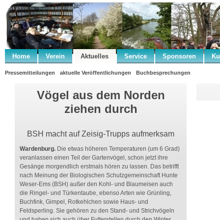
Home
Verein
Aktuelles
Service
Sponsoren
Ku
Pressemitteilungen
aktuelle Veröffentlichungen
Buchbesprechungen
Vögel aus dem Norden
ziehen durch
BSH macht auf Zeisig-Trupps aufmerksam
Wardenburg.
Die etwas höheren Temperaturen (um 6 Grad)
veranlassen einen Teil der Gartenvögel, schon jetzt ihre
Gesänge morgendlich erstmals hören zu lassen. Das betrifft
nach Meinung der Biologischen Schutzgemeinschaft Hunte
Weser-Ems (BSH) außer den Kohl- und Blaumeisen auch
die Ringel- und Türkentaube, ebenso Arten wie Grünling,
Buchfink, Gimpel, Rotkehlchen sowie Haus- und
Feldsperling. Sie gehören zu den Stand- und Strichvögeln
und haben sich auch über Futterstellen durch den Winter