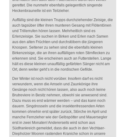
gerettet. Die nunmehr ebenfalls gelegentlich singende
Heckenbraunelle ist ein Teilzieher.
Auffällig sind die kleinen Trupps durchziehender Zeisige, die
auch tagsüber öfter ihren munteren Gesang mit Flötentönen
und Trillerrufen hören lassen. Mehrheitlich sind es
Erlenzeisige. Sie suchen in Birken und Erlen nach Samen
aus den alten Früchten und durchstöbern die jüngeren
Knospen. Seltener zu sehen sind die ebenfalls kleinen
Birkenzeisige, die an ihren auffälligen roten Stirnflecken zu
erkennen sind. Sie erscheinen auch an Futterstellen. Lange
hält es diese kleinen unauffällig gefärbten Sänger nicht am
Ort, denn weiter geht’s in die nordischen Gefilde.
Der Winter ist noch nicht vorüber. Insofern darf es nicht
verwundern, wenn die Amseln und Zaunkönige ihre
Gesänge noch nicht hören lassen, also auch noch keine
Brutreviere in Besitz nehmen, obwohl sie anwesend sind.
Dazu muss es erst wärmer werden – und das kann noch
dauern. Singdrosseln und die insektenfressenden Arten
kommen ohnehin erst später zurück, Störche im April und
manche Fernzieher wie der Gelbspötter und Mauersegler
erst in zwei Monaten! Andererseits wird schon aus
Südfrankreich gemeldet, dass die auch in den Vechtaer-
Diepholzer Mooren rastenden Kraniche schon in unsere