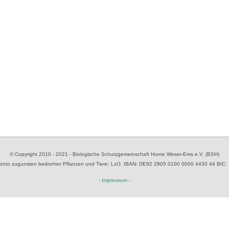
© Copyright 2010 - 2021 - Biologische Schutzgemeinschaft Hunte Weser-Ems e.V. (BSH)
to zugunsten bedrohter Pflanzen und Tiere
: LzO, IBAN: D
E92 2805 0100 0000 4430 44
BIC:
- Impressum -