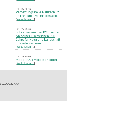
31. 05 2026
Vernetzungsstelle Naturschutz
im Landkreis Vechta gestartet
[
Weiterlesen …
]
30. 05 2026
Jubiläumsfeier der BSH an den
Ahlhorner Fischteichen - 50
Jahre für Natur und Landschaft
in Niedersachsen
[
Weiterlesen …
]
07. 05 2026
Mit der BSH Molche entdeckt
[
Weiterlesen …
]
21. 03 2026
Merkblatt Nr. 30 Biotope - "Das
Herrenholz" erschienen
[
Weiterlesen …
]
 SLZODE22XXX
20. 03 2026
Informationsveranstaltung zu
Naturschutzprojekten ein voller
Erfolg - Akteure stellten in
Goldenstedt ihre Projekte vor
[
Weiterlesen …
]