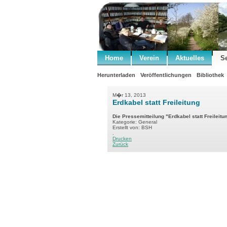
Home
Verein
Aktuelles
S
Herunterladen
Veröffentlichungen
Bibliothek
M�r 13, 2013
Erdkabel statt Freileitung
Die Pressemitteilung "Erdkabel statt Freileitu
Kategorie: General
Erstellt von: BSH
.
Drucken
Zurück