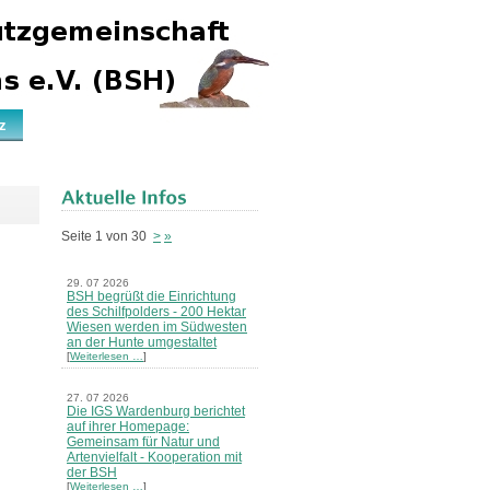
z
Seite 1 von 30
>
»
29. 07 2026
BSH begrüßt die Einrichtung
des Schilfpolders - 200 Hektar
Wiesen werden im Südwesten
an der Hunte umgestaltet
[
Weiterlesen …
]
27. 07 2026
Die IGS Wardenburg berichtet
auf ihrer Homepage:
Gemeinsam für Natur und
Artenvielfalt - Kooperation mit
der BSH
[
Weiterlesen …
]