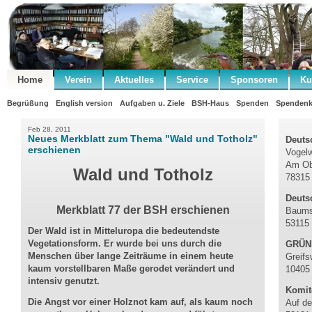
Home
Verein
Aktuelles
Service
Sponsoren
Ku
Begrüßung
English version
Aufgaben u. Ziele
BSH-Haus
Spenden
Spendenk
Feb 28, 2011
Neues Merkblatt zum Thema "Wald und Totholz"
Deutsc
erschienen
Vogelw
Am Ob
Wald und Totholz
78315 
Deuts
Merkblatt 77 der BSH erschienen
Baums
53115
Der Wald ist in Mitteluropa die bedeutendste
Vegetationsform. Er wurde bei uns durch die
GRÜNE
Menschen über lange Zeiträume in einem heute
Greifs
kaum vorstellbaren Maße gerodet verändert und
10405 
intensiv genutzt.
Komit
Die Angst vor einer Holznot kam auf, als kaum noch
Auf de