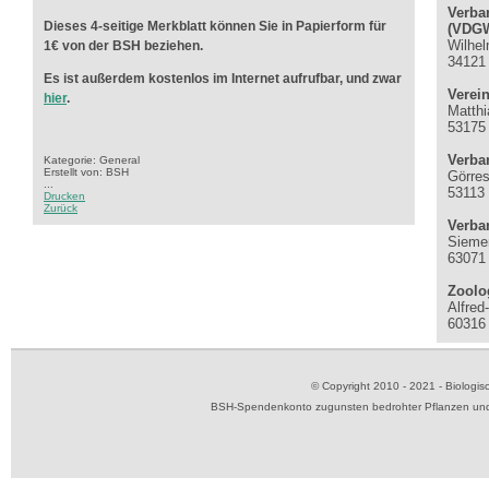
Verba
Dieses 4-seitige Merkblatt können Sie in Papierform für
(VDG
Wilhel
1€ von der BSH beziehen.
34121
Es ist außerdem kostenlos im Internet aufrufbar, und zwar
Verei
hier
.
Matthi
53175
Verba
Kategorie: General
Erstellt von: BSH
Görres
...
53113
Drucken
Zurück
Verba
Siemen
63071
Zoolog
Alfred
60316 
© Copyright 2010 - 2021 - Biolog
BSH-Spendenkonto zugunsten bedrohter Pflanzen und