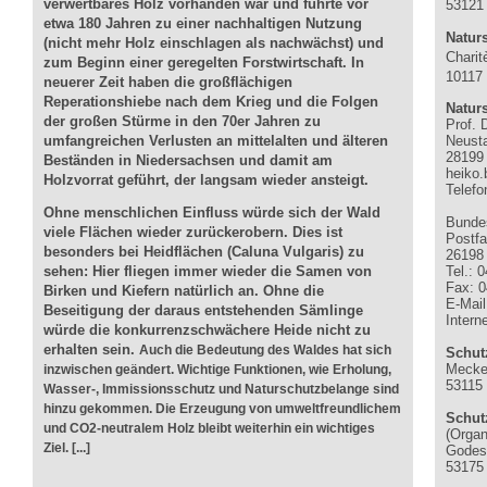
verwertbares Holz vorhanden war und führte vor
53121
etwa 180 Jahren zu einer nachhaltigen Nutzung
Natur
(nicht mehr Holz einschlagen als nachwächst) und
Charit
zum Beginn einer geregelten Forstwirtschaft. In
10117 
neuerer Zeit haben die großflächigen
Reperationshiebe nach dem Krieg und die Folgen
Natur
der großen Stürme in den 70er Jahren zu
Prof. 
umfangreichen Verlusten an mittelalten und älteren
Neusta
28199
Beständen in Niedersachsen und damit am
heiko
Holzvorrat geführt, der langsam wieder ansteigt.
Telefo
.
Ohne menschlichen Einfluss würde sich der Wald
Bunde
viele Flächen wieder zurückerobern. Dies ist
Postf
besonders bei Heidflächen (Caluna Vulgaris) zu
26198
sehen: Hier fliegen immer wieder die Samen von
Tel.: 
Fax: 0
Birken und Kiefern natürlich an. Ohne die
E-Mai
Beseitigung der daraus entstehenden Sämlinge
Intern
würde die konkurrenzschwächere Heide nicht zu
erhalten sein.
Auch die Bedeutung des Waldes hat sich
Schut
Mecke
inzwischen geändert. Wichtige Funktionen, wie Erholung,
53115
Wasser-, Immissionsschutz und Naturschutzbelange sind
hinzu gekommen. Die Erzeugung von umweltfreundlichem
Schut
und CO2-neutralem Holz bleibt weiterhin ein wichtiges
(Organ
Ziel. [...]
Godesb
53175