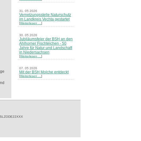
31. 05 2026
Vernetzungsstelle Naturschutz
im Landkreis Vechta gestartet
[
Weiterlesen …
]
30. 05 2026
Jubiläumsfeier der BSH an den
Ahlhorner Fischteichen - 50
Jahre für Natur und Landschaft
in Niedersachsen
[
Weiterlesen …
]
07. 05 2026
nge
Mit der BSH Molche entdeckt
[
Weiterlesen …
]
ind
21. 03 2026
Merkblatt Nr. 30 Biotope - "Das
Herrenholz" erschienen
[
Weiterlesen …
]
20. 03 2026
Informationsveranstaltung zu
 SLZODE22XXX
Naturschutzprojekten ein voller
Erfolg - Akteure stellten in
Goldenstedt ihre Projekte vor
[
Weiterlesen …
]