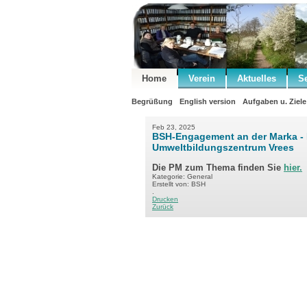
Home
Verein
Aktuelles
S
Begrüßung
English version
Aufgaben u. Ziele
Feb 23, 2025
BSH-Engagement an der Marka -
Umweltbildungszentrum Vrees
Die PM zum Thema finden Sie
hier.
Kategorie: General
Erstellt von: BSH
.
Drucken
Zurück