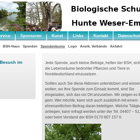
ervice
Sponsoren
Kunst
Links
Kontakt
Datenschut
BSH-Haus
Spenden
Spendenkonto
Logo
Anerk. Verbände
Anfahrt
 Besuch im
Jede Spende, auch kleine Beträge, helfen der BSH, sich
die Lebensräume bedrohter Pflanzen und Tiere in
Norddeutschland einzusetzen.
Sollten auch Sie diese Aktionen unterstützen und wisse
wollen, wo Ihre Spende zum Einsatz kommt, sind Sie
eingeladen, sich das vor Ort anzusehen. Wir zeigen es 
gern. Wer möchte, kann sich auch zusätzlich mit einem
ehrenamtlichen Beitrag daran beteiligen. Welche Tätigk
anliegen, kann erfragt werden unter der Tel. 04407 – 51
oder beim Vorstand der BSH 0170 807 157 0.