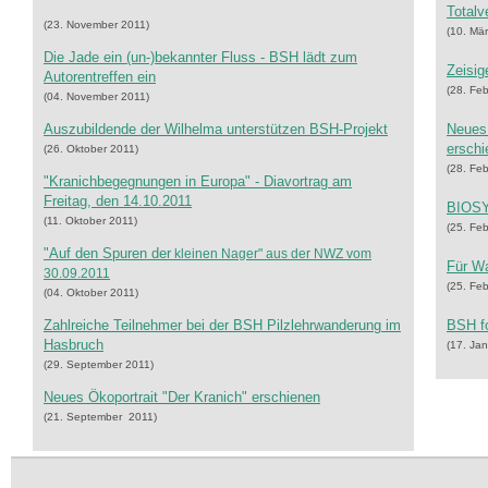
Totalv
(23. November 2011)
(10. Mä
Die Jade ein (un-)bekannter Fluss - BSH lädt zum
Zeisig
Autorentreffen ein
(28. Fe
(04. November 2011)
Auszubildende der Wilhelma unterstützen BSH-Projekt
Neues
erschi
(26. Oktober 2011)
(28. Fe
"Kranichbegegnungen in Europa" - Diavortrag am
Freitag, den 14.10.2011
BIOSY
(11. Oktober 2011)
(25. Fe
"Auf den Spuren der
kleinen Nager" aus der NWZ vom
Für Wa
30.09.2011
(25. Fe
(04. Oktober 2011)
Zahlreiche Teilnehmer bei der BSH Pilzlehrwanderung im
BSH fo
Hasbruch
(17. Ja
(29. September 2011)
Neues Ökoportrait "Der Kranich" erschienen
(21. September 2011)