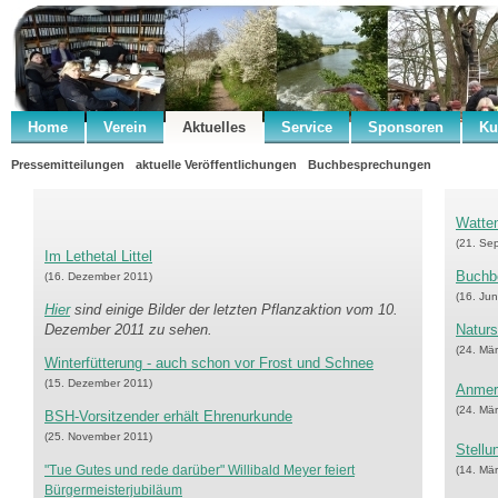
Home
Verein
Aktuelles
Service
Sponsoren
Ku
Pressemitteilungen
aktuelle Veröffentlichungen
Buchbesprechungen
Watten
(21. Se
Im Lethetal Littel
Buchb
(16. Dezember 2011)
(16. Jun
Hier
sind einige Bilder der letzten Pflanzaktion vom 10.
Dezember 2011 zu sehen.
Naturs
(24. Mä
Winterfütterung - auch schon vor Frost und Schnee
(15. Dezember 2011)
Anmerk
(24. Mä
BSH-Vorsitzender erhält Ehrenurkunde
(25. November 2011)
Stell
"Tue Gutes und rede darüber" Willibald Meyer feiert
(14. Mä
Bürgermeisterjubiläum