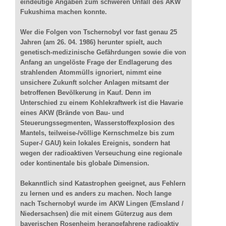
eindeutige Angaben zum schweren Unfall des AKW
Fukushima machen konnte.
Wer die Folgen von Tschernobyl vor fast genau 25
Jahren (am 26. 04. 1986) herunter spielt, auch
genetisch-medizinische Gefährdungen sowie die von
Anfang an ungelöste Frage der Endlagerung des
strahlenden Atommülls ignoriert, nimmt eine
unsichere Zukunft solcher Anlagen mitsamt der
betroffenen Bevölkerung in Kauf. Denn im
Unterschied zu einem Kohlekraftwerk ist die Havarie
eines AKW (Brände von Bau- und
Steuerungssegmenten, Wasserstoffexplosion des
Mantels, teilweise-/völlige Kernschmelze bis zum
Super-/ GAU) kein lokales Ereignis, sondern hat
wegen der radioaktiven Verseuchung eine regionale
oder kontinentale bis globale Dimension.
Bekanntlich sind Katastrophen geeignet, aus Fehlern
zu lernen und es anders zu machen. Noch lange
nach Tschernobyl wurde im AKW Lingen (Emsland /
Niedersachsen) die mit einem Güterzug aus dem
bayerischen Rosenheim herangefahrene radioaktiv