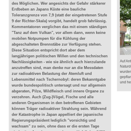
des Möglichen. Wer angesichts der Gefahr stärkerer
Erdbeben an Japans Küste eine bauliche
Toleranzgrenze von 7,9 (statt der eingetretenen Stufe
9 der Richter-Skala) vorgibt, handelt grob fahrlässig.
Kommentatoren verglichen das mit einem ständigen
"Tanz auf dem Vulkan", vor allem dann, wenn keine
mobilen Notpumpen für die Kühlung der
abgeschalteten Brennstäbe zur Verfügung stehen.
Diese Situation entspricht dort aber dem
langjährigen politischen Willen und den technischen
Auf An
Nachlässigkeiten - wie sie ähnlich auch hierzulande
Naturd
anzutreffen sind, man denke nur an die Messdaten
wurden
zur radioaktiven Belastung der Atemluft und
gepfla
Lebensmittel nach Tschernobyl: deren Bekanntgabe
und he
wurde bundespolitisch untersagt und nur allgemein
abgeraten, Pilze, Wildfleisch und innere Organe zu
verzehren. Auch (Zug-)Vögel, Fische und alle
anderen Organismen in den betroffenen Gebieten
können Träger radioaktiver Strahlung sein. Während
der Katastrophe in Japan appelliert der japanische
Regierungspräsident lediglich "vorsichtig und
wachsam" zu sein, ohne dass er die ersten Tage