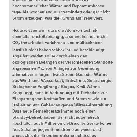
hochsommerlicher Wärme und Reparaturphasen
tage- bis wochenlang nur vermindert oder gar nicht
Strom erzeugen, was die "Grundlast" relativiert.
Heute wissen wir - dass die Atomkerntechnik
ebenfalls rohstoffabhängig, also endlich ist, nicht
CO
-frei arbeitet, verfahrens- und mülltechnisch
2
letztlich nicht beherrschbar ist und beschleunigt
abgelöst werden sollte durch einen den
ökologischen Belangen der verschiedenen Standorte
angepassten Mix von Anlagen zur Gewinnung
alternativer Energien (wie Strom, Gas oder Wärme
aus Wind- und Wasserkraft, Erdwärme, Solarenergie,
Biologischer Vergärung / Biogas, Kraft-Wärme-
Kopplung), auch in Verbindung mit Techniken zur
Einsparung von Kraftstoffen und Strom sowie zur
Isolierung von Gebäuden gegen Wärme-Abstrahlung.
Dass neue Fernsehgeräte immer noch einen
Standby-Betrieb haben, der nicht automatisch
abschaltet, auch Millionen elektrischer Geräte keinen
Aus-Schalter gegen Blindströme aufweisen, ist
angesichts der Energieprobleme politisches