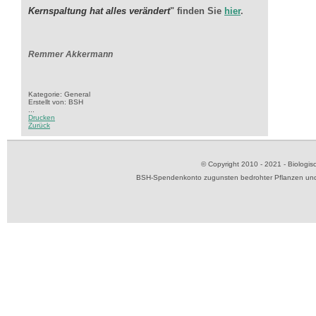
Kernspaltung hat alles verändert
"
finden Sie
hier
.
Remmer Akkermann
Kategorie: General
Erstellt von: BSH
...
Drucken
Zurück
© Copyright 2010 - 2021 - Biolog
BSH-Spendenkonto zugunsten bedrohter Pflanzen und