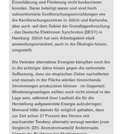
Einschätzung und Förderung nicht konkurrieren
konnten. Daran beteiligt waren und sind hoch
subventionierte Großforschungseinrichtungen wie
die Kernforschungszentren in Jülich und Karlsruhe,
aber auch -auf dem Gebiet der Grundlagenforschung
- das Deutsche Elektronen Synchroton (DESY) in
Hamburg. Jülich hat sein Arbeitsgebiet stark
anwendungsorientiert, auch in die Ökologie hinein,
umgestellt.
Die Vertreter alternativer Energien kämpften noch bis
in die achtziger Jahre hinein gegen die verbreitete
Auffassung, dass sie utopischen Zielen nacheiferten
und niemals in der Fläche würden hinreichende
Strommengen produzieren können - im Gegenteil:
Windenergieanlagen sollten noch nicht einmal in der
Lage sein, während ihrer Laufzeit die für die
Herstellung aufgewendete Energie aufzubringen.
Niemand hätte damals für möglich gehalten, dass
zur Zeit schon 17 Prozent des Stroms mit
wachsender Tendenz alternativ erzeugt werden (zum
Vergleich: 22% Atomstromanteil)! Andererseits
können die Reaktoren bei Niedrigwasser,