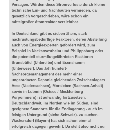
Versagen. Würden diese Stromverluste durch kleine
technische Ein- und Nachbauten vermieden, da
gesetzlich vorgeschrieben, wäre schon ein
mittelgroßer Atomreaktor verzichtbar.
In Deutschland gibt es sieben ältere, stark
nachrüstungsbedürftige Reaktoren, deren Abstellung
auch von Energieexperten gefordert wird, zum
Beispiel in Neckarwestheim und Philippsburg oder
die potentiell sturmflutgefährdeten Reaktoren
Brunsbüttel (Unterelbe) und Esenshamm
(Unterweser). Das Jahrhundert-
Nachsorgemanagement des mehr einer
ungeordneten Deponie gleichenden Zwischenlagers
Asse (Niedersachsen), Morsleben (Sachsen-Anhalt)
sowie in Lubmin (Ostsee / Mecklenburg-
Vorpommern) ist aufwändig fortzusetzen.
Deutschlandweit, im Norden wie im Süden, sind
geeignete Standorte für die Endlagerung - auch im
felsigen Untergrund (siehe Schweiz)- zu suchen.
Wackersdorf (Bayern) hat sich schon einmal
erfolgreich dagegen gewehrt. Da steht also nicht nur