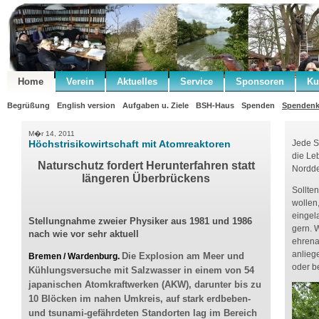
Home
Verein
Aktuelles
Service
Sponsoren
Ku
Begrüßung
English version
Aufgaben u. Ziele
BSH-Haus
Spenden
Spendenk
M�r 14, 2011
Höchstrisikowirtschaft mit Atomreaktoren
Jede S
die Le
Naturschutz fordert Herunterfahren statt
Nordde
längeren Überbrückens
Sollte
wollen
eingel
Stellungnahme zweier Physiker aus 1981 und 1986
gern. 
nach wie vor sehr aktuell
ehrena
anlieg
Die Explosion am Meer und
Bremen / Wardenburg.
oder b
Kühlungsversuche mit Salzwasser in einem von 54
japanischen Atomkraftwerken (AKW), darunter bis zu
10 Blöcken im nahen Umkreis, auf stark erdbeben-
und tsunami-gefährdeten Standorten lag im Bereich