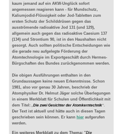
kaum jemand auf ein AKW-Unglück sofort
angemessen reagieren kann - für Mundschutz,
Kaliumjodid-Flüssigkeit oder Jod-Tabletten zum
ersten Schutz der Schilddrüsen gegen das
ausströmende radioaktive Jod 131 (und 129),
allgemein auch gegen das radioaktive Caesium 137
(134) und Strontium 90, ist in den Haushalten nicht
gesorgt. Auch sollten politische Entscheidungen wie
die gerade neu aufgelegte Förderung der
Atomtechnologie im Exportgeschäft durch Hermes-
Bürgschaften des Bundes zurückgenommen werden.
Die obigen Ausführungen enthalten in den
Grundaussagen keine neuen Erkenntnisse. Schon
1981, also vor genau 30 Jahren, beschrieb der
Atomphysiker Dr. Helmut Jäger solche Überlegungen
in einem Merkblatt für Schulen und Öffentlichkeit mit
dem Titel:
„
Die zwei Gesichter der Atomkerntechnik
“
.
Der Text ist aktuell und hätte auch in diesen Tagen
geschrieben sein können. Er kann
hier
aufgerufen
werden.
Ein weiteres Merkblatt zu dem Thema: "
Die