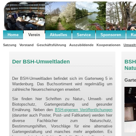
Home
Verein
Aktuelles
Service
Sponsoren
Ku
Satzung
Vorstand
Geschäftsführung
Auszubildende
Kooperationen
Umwelt
Der BSH-Umweltladen
BSH
Nat
Der BSH-Umweltladen befindet sich im Gartenweg 5 in
Gart
Wardenburg. Das Buchsortiment wird regelmäßig um
zahlreiche Neuerscheinungen erweitert.
,
Sie finden hier Schriften zu Natur-
Umwelt- und
Biotopschutz, Gartengestaltung und gesunder
Ernährung. Neben den
BSH-eigenen Veröffentlichungen
(darunter auch Poster, Post- und Faltkarten) werden hier
diverse Fachbücher zum Naturschutz,
Bestimmungshilfen, Vorschläge für eine alternative
Gartengestaltung und manches mehr angeboten. Es