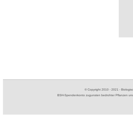
© Copyright 2010 - 2021 - Biolog
BSH-Spendenkonto zugunsten bedrohter Pflanzen und