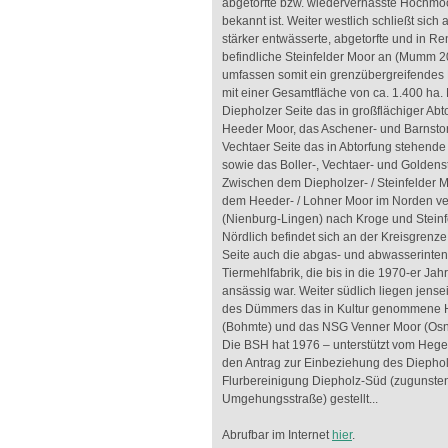
abgetorfte bzw. wiedervernässte Hochm
bekannt ist. Weiter westlich schließt sich
stärker entwässerte, abgetorfte und in Re
befindliche Steinfelder Moor an (Mumm 
umfassen somit ein grenzübergreifendes 
mit einer Gesamtfläche von ca. 1.400 ha. N
Diepholzer Seite das in großflächiger Abt
Heeder Moor, das Aschener- und Barnstor
Vechtaer Seite das in Abtorfung stehend
sowie das Boller-, Vechtaer- und Goldens
Zwischen dem Diepholzer- / Steinfelder 
dem Heeder- / Lohner Moor im Norden ver
(Nienburg-Lingen) nach Kroge und Steinfe
Nördlich befindet sich an der Kreisgrenze
Seite auch die abgas- und abwasserinten
Tiermehlfabrik, die bis in die 1970-er Jah
ansässig war. Weiter südlich liegen jense
des Dümmers das in Kultur genommene 
(Bohmte) und das NSG Venner Moor (Os
Die BSH hat 1976 – unterstützt vom Hege
den Antrag zur Einbeziehung des Diephol
Flurbereinigung Diepholz-Süd (zugunste
Umgehungsstraße) gestellt...
Abrufbar im Internet
hier
.