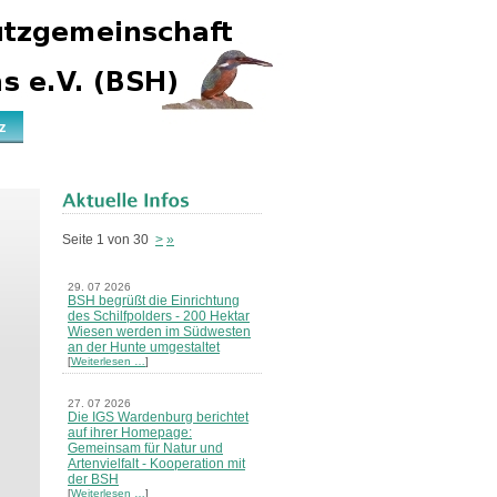
z
Seite 1 von 30
>
»
29. 07 2026
BSH begrüßt die Einrichtung
des Schilfpolders - 200 Hektar
Wiesen werden im Südwesten
an der Hunte umgestaltet
[
Weiterlesen …
]
27. 07 2026
Die IGS Wardenburg berichtet
auf ihrer Homepage:
Gemeinsam für Natur und
Artenvielfalt - Kooperation mit
der BSH
[
Weiterlesen …
]