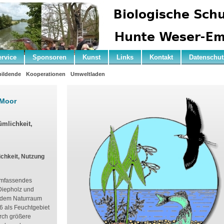
ervice
Sponsoren
Kunst
Links
Kontakt
Datenschut
ildende
Kooperationen
Umweltladen
 Moor
ümlichkeit,
chkeit, Nutzung
 umfassendes
Diepholz und
d dem Naturraum
6 als Feuchtgebiet
rch größere