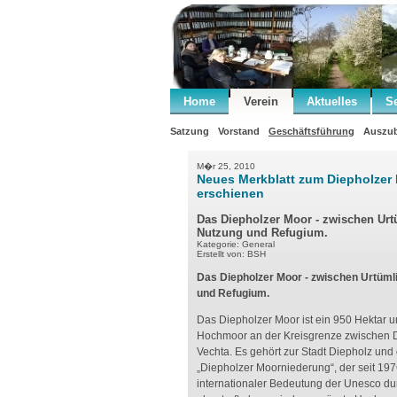
Home
Verein
Aktuelles
S
Satzung
Vorstand
Geschäftsführung
Auszub
M�r 25, 2010
Neues Merkblatt zum Diepholzer
erschienen
Das Diepholzer Moor - zwischen Urt
Nutzung und Refugium.
Kategorie: General
Erstellt von: BSH
Das Diepholzer Moor - zwischen Urtümli
und Refugium.
Das Diepholzer Moor ist ein 950 Hektar
Hochmoor an der Kreisgrenze zwischen 
Vechta. Es gehört zur Stadt Diepholz un
„Diepholzer Moorniederung“, der seit 197
internationaler Bedeutung der Unesco du