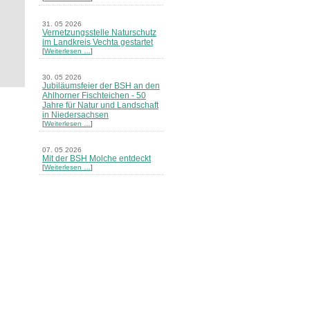
31. 05 2026
Vernetzungsstelle Naturschutz
im Landkreis Vechta gestartet
[
Weiterlesen …
]
30. 05 2026
Jubiläumsfeier der BSH an den
Ahlhorner Fischteichen - 50
Jahre für Natur und Landschaft
in Niedersachsen
[
Weiterlesen …
]
07. 05 2026
Mit der BSH Molche entdeckt
[
Weiterlesen …
]
21. 03 2026
Merkblatt Nr. 30 Biotope - "Das
Herrenholz" erschienen
[
Weiterlesen …
]
20. 03 2026
Informationsveranstaltung zu
Naturschutzprojekten ein voller
Erfolg - Akteure stellten in
Goldenstedt ihre Projekte vor
[
Weiterlesen …
]