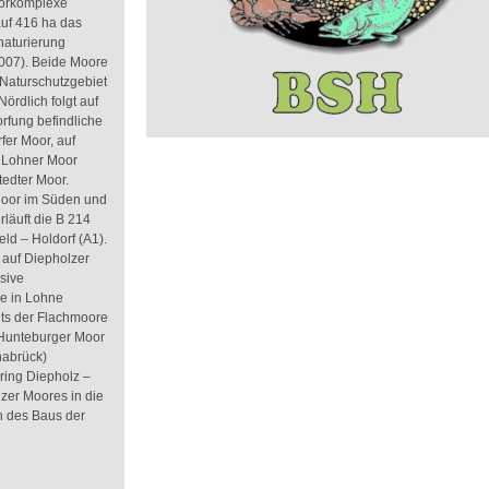
oorkomplexe
 auf 416 ha das
naturierung
2007). Beide Moore
Naturschutzgebiet
ördlich folgt auf
orfung befindliche
fer Moor, auf
e Lohner Moor
tedter Moor.
Moor im Süden und
läuft die B 214
ld – Holdorf (A1).
 auf Diepholzer
sive
re in Lohne
its der Flachmoore
Hunteburger Moor
nabrück)
ring Diepholz –
zer Moores in die
n des Baus der